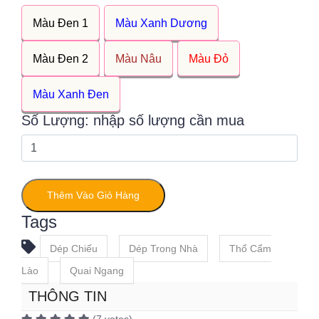
Màu Đen 1
Màu Xanh Dương
Màu Đen 2
Màu Nâu
Màu Đỏ
Màu Xanh Đen
Số Lượng: nhập số lượng cần mua
Thêm Vào Giỏ Hàng
Tags
Dép Chiếu
Dép Trong Nhà
Thổ Cẩm
Lào
Quai Ngang
THÔNG TIN