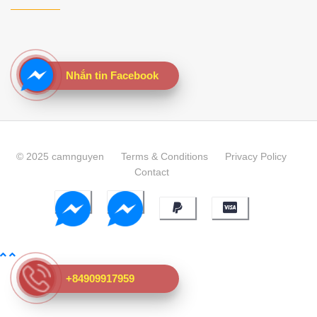
Nhắn tin Facebook
© 2025 camnguyen
Terms & Conditions
Privacy Policy
Contact
+84909917959