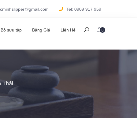
ocminhslipper@gmail.com
Tel: 0909 917 959
Bộ sưu tập
Bảng Giá
Liên Hệ
0
 Thái