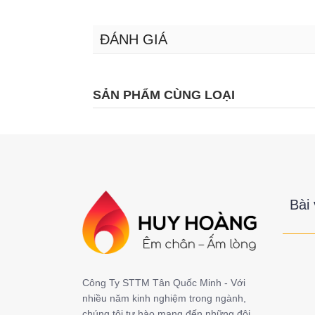
ĐÁNH GIÁ
SẢN PHẨM CÙNG LOẠI
Bài 
Công Ty STTM Tân Quốc Minh - Với
nhiều năm kinh nghiệm trong ngành,
chúng tôi tự hào mang đến những đôi