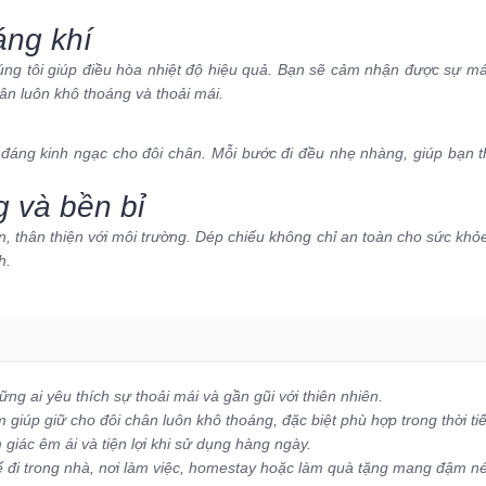
áng khí
húng tôi giúp điều hòa nhiệt độ hiệu quả. Bạn sẽ cảm nhận được sự 
hân luôn khô thoáng và thoải mái.
đáng kinh ngạc cho đôi chân. Mỗi bước đi đều nhẹ nhàng, giúp bạn th
g và bền bỉ
n, thân thiện với môi trường. Dép chiếu không chỉ an toàn cho sức khỏ
h.
ng ai yêu thích sự thoải mái và gần gũi với thiên nhiên.
m giúp giữ cho đôi chân luôn khô thoáng, đặc biệt phù hợp trong thời ti
giác êm ái và tiện lợi khi sử dụng hàng ngày.
ể đi trong nhà, nơi làm việc, homestay hoặc làm quà tặng mang đậm né