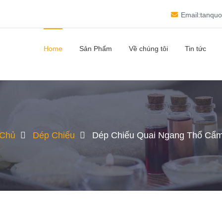
Email:tanqu
Home
Sản Phẩm
Về chúng tôi
Tin tức
 Chủ
Dép Chiếu
Dép Chiếu Quai Ngang Thổ Cẩm