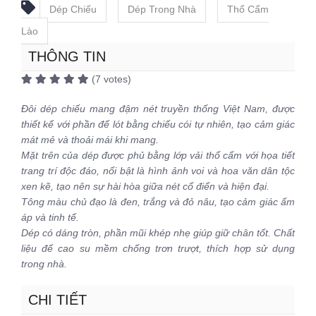
Dép Chiếu
Dép Trong Nhà
Thổ Cẩm
Lào
THÔNG TIN
(7 votes)
Đôi dép chiếu mang đậm nét truyền thống Việt Nam, được
thiết kế với phần đế lót bằng chiếu cói tự nhiên, tạo cảm giác
mát mẻ và thoải mái khi mang.
Mặt trên của dép được phủ bằng lớp vải thổ cẩm với họa tiết
trang trí độc đáo, nổi bật là hình ảnh voi và hoa văn dân tộc
xen kẽ, tạo nên sự hài hòa giữa nét cổ điển và hiện đại.
Tông màu chủ đạo là đen, trắng và đỏ nâu, tạo cảm giác ấm
áp và tinh tế.
Dép có dáng tròn, phần mũi khép nhẹ giúp giữ chân tốt. Chất
liệu đế cao su mềm chống trơn trượt, thích hợp sử dụng
trong nhà.
CHI TIẾT